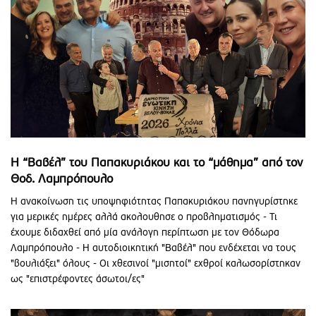
Η “Βαβέλ” του Παπακυριάκου και το “μάθημα” από τον
Θοδ. Λαμπρόπουλο
Η ανακοίνωση τις υποψηφιότητας Παπακυριάκου πανηγυρίστηκε
για μερικές ημέρες αλλά ακολουθησε ο προβληματισμός - Τι
έχουμε διδαχθεί από μία ανάλογη περίπτωση με τον Θόδωρα
Λαμπρόπουλο - Η αυτοδιοικητική "Βαβέλ" που ενδέχεται να τους
"βουλιάξει" όλους - Οι χθεσινοί "μισητοί" εχθροί καλωσορίστηκαν
ως "επιστρέφοντες άσωτοι/ες"