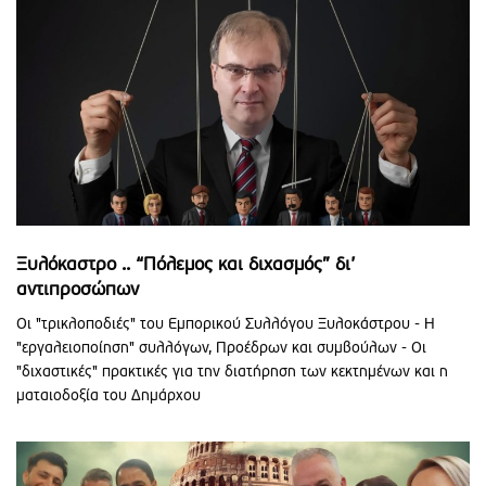
Ξυλόκαστρο .. “Πόλεμος και διχασμός” δι’
αντιπροσώπων
Οι "τρικλοποδιές" του Εμπορικού Συλλόγου Ξυλοκάστρου - Η
"εργαλειοποίηση" συλλόγων, Προέδρων και συμβούλων - Οι
"διχαστικές" πρακτικές για την διατήρηση των κεκτημένων και η
ματαιοδοξία του Δημάρχου