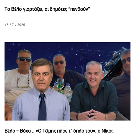
Το Βέλο γιορτάζει, οι δημότες “πενθούν”
16 / 7 / 2026
Βέλο – Βόχα .. «Ο Τζίμης πήρε τ’ όπλο του», o Νίκος