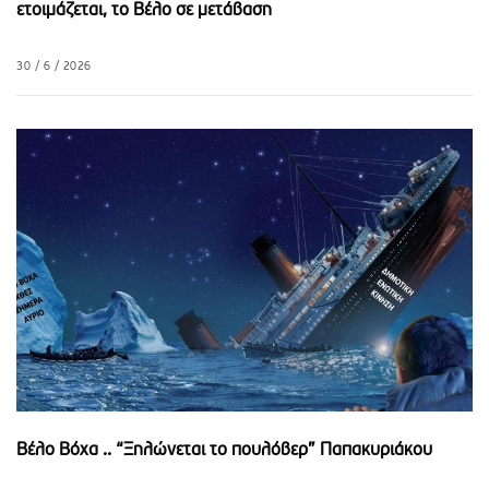
ετοιμάζεται, το Βέλο σε μετάβαση
30 / 6 / 2026
Βέλο Βόχα .. “Ξηλώνεται το πουλόβερ” Παπακυριάκου