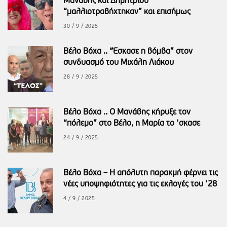
Μανάβης και Δημητρίου
“μαλλιοτραβήχτηκαν” και επισήμως
30 / 9 / 2025
Βέλο Βόχα .. “Έσκασε η βόμβα” στον
συνδυασμό του Μιχάλη Λιάκου
28 / 9 / 2025
Βέλο Βόχα .. Ο Μανάβης κήρυξε τον
“πόλεμο” στο Βέλο, η Μαρία το ‘σκασε
24 / 9 / 2025
Βέλο Βόχα – Η απόλυτη παρακμή φέρνει τις
νέες υποψηφιότητες για τις εκλογές του ‘28
4 / 9 / 2025