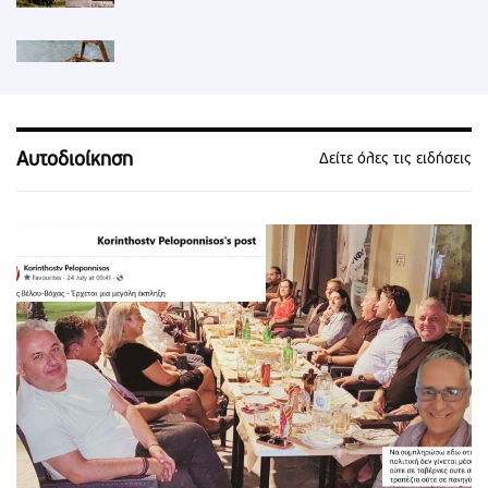
Βρέθηκε και βαγονέτο στη Διώρυγα
Κορίνθου (vid) !!!
Αυτοδιοίκηση
Δείτε όλες τις ειδήσεις
1ος στην κορυφή της Γ’ Εθνικής ο ΠΑΣ
Κόρινθος - νίκη με 1-0 επι του Ιαλυσου (vid)
Κόρινθος: Χάος στο δημοτικό συμβούλιο -
Πιάστηκαν στα χέρια
Ο καρχαρίας βολτάρει στα ρηχά στον