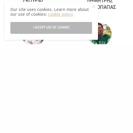
ΣΚΟΥΡΑΣ
ΔΗΜΗΤΡΗΣ
ΠΡΩΤΟΠΑΠΑΣ
Our site uses cookies. Learn more about
our use of cookies:
cookie policy
I ACCEPT USE OF COOKIES
Ο Δήμος Σικυωνίων
H δημοσιογραφία στην
«ζει στον αστερισμό»
Ελλάδα φαίνεται στην
του “ο Δημάρχος -
περίπτωση του
Μοναχόλυκος
Καρπετόπουλου
αποφασίζει για Όλα και
ΓΙΩΡΓΟΣ ΓΟΥΓΑΣ
για Όλους”!
ΜΑΡΚΟΣ ΛΕΓΓΑΣ