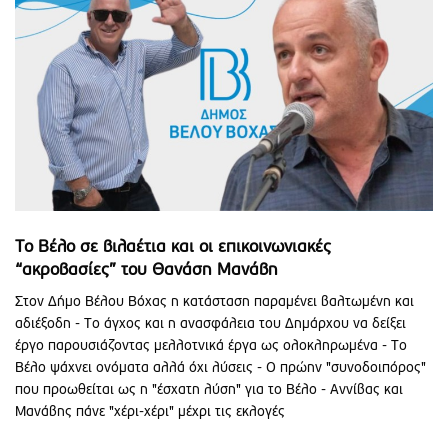
Το Βέλο σε βιλαέτια και οι επικοινωνιακές
“ακροβασίες” του Θανάση Μανάβη
Στον Δήμο Βέλου Βόχας η κατάσταση παραμένει βαλτωμένη και
αδιέξοδη - Το άγχος και η ανασφάλεια του Δημάρχου να δείξει
έργο παρουσιάζοντας μελλοτνικά έργα ως ολοκληρωμένα - Το
Βέλο ψάχνει ονόματα αλλά όχι λύσεις - Ο πρώην "συνοδοιπόρος"
που προωθείται ως η "έσχατη λύση" για το Βέλο - Αννίβας και
Μανάβης πάνε "χέρι-χέρι" μέχρι τις εκλογές