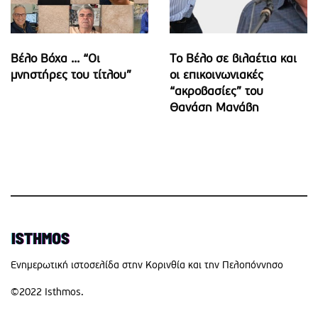
Βέλο Βόχα ... “Οι
Το Βέλο σε βιλαέτια και
μνηστήρες του τίτλου”
οι επικοινωνιακές
“ακροβασίες” του
Θανάση Μανάβη
Eνημερωτική ιστοσελίδα στην Κορινθία και την Πελοπόννησο
©2022 Isthmos.