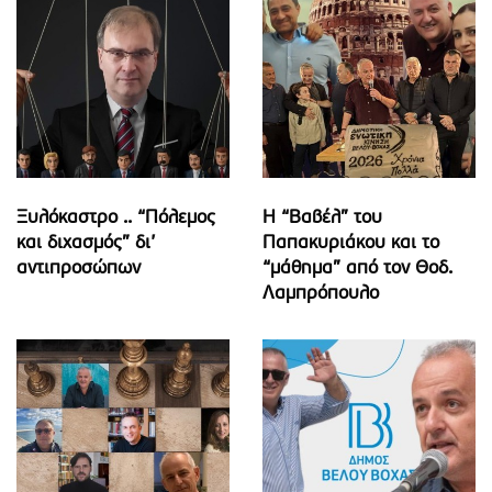
Ξυλόκαστρο .. “Πόλεμος
Η “Βαβέλ” του
και διχασμός” δι’
Παπακυριάκου και το
αντιπροσώπων
“μάθημα” από τον Θοδ.
Λαμπρόπουλο