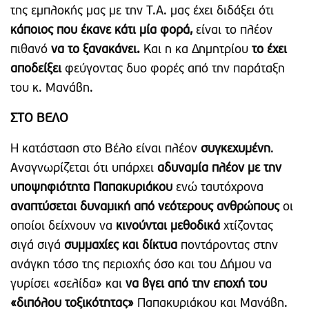
της εμπλοκής μας με την Τ.Α. μας έχει διδάξει ότι
κάποιος που έκανε κάτι μία φορά,
είναι το πλέον
πιθανό
να το ξανακάνει.
Και η κα Δημητρίου
το έχει
αποδείξει
φεύγοντας δυο φορές από την παράταξη
του κ. Μανάβη.
ΣΤΟ ΒΕΛΟ
Η κατάσταση στο Βέλο είναι πλέον
συγκεχυμένη
.
Αναγνωρίζεται ότι υπάρχει
αδυναμία πλέον με την
υποψηφιότητα Παπακυριάκου
ενώ ταυτόχρονα
αναπτύσεται δυναμική από νεότερους ανθρώπους
οι
οποίοι δείχνουν να
κινούνται μεθοδικά
χτίζοντας
σιγά σιγά
συμμαχίες και δίκτυα
ποντάροντας στην
ανάγκη τόσο της περιοχής όσο και του Δήμου να
γυρίσει «σελίδα» και
να βγει από την εποχή του
«διπόλου τοξικότητας»
Παπακυριάκου και Μανάβη.