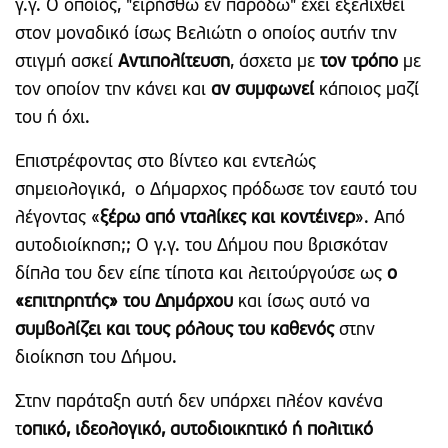
γ.γ. Ο οποίος, "ειρήσθω εν παρόδω" έχει εξελιχθεί
στον μοναδικό ίσως Βελιώτη ο οποίος αυτήν την
στιγμή ασκεί
Αντιπολίτευση
, άσχετα με
τον τρόπο
με
τον οποίον την κάνει και
αν συμφωνεί
κάποιος μαζί
του ή όχι.
Επιστρέφοντας στο βίντεο και εντελώς
σημειολογικά, ο Δήμαρχος πρόδωσε τον εαυτό του
λέγοντας «
ξέρω από νταλίκες και κοντέινερ
». Από
αυτοδιοίκηση;; Ο γ.γ. του Δήμου που βρισκόταν
δίπλα του δεν είπε τίποτα και λειτούργούσε ως
ο
«επιτηρητής» του Δημάρχου
και ίσως αυτό να
συμβολίζει και τους ρόλους του καθενός
στην
διοίκηση του Δήμου.
Στην παράταξη αυτή δεν υπάρχει πλέον κανένα
τ
οπικό, ιδεολογικό, αυτοδιοικητικό ή πολιτικό