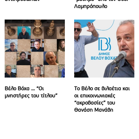
Λαμπρόπουλο
Βέλο Βόχα ... “Οι
Το Βέλο σε βιλαέτια και
μνηστήρες του τίτλου”
οι επικοινωνιακές
“ακροβασίες” του
Θανάση Μανάβη