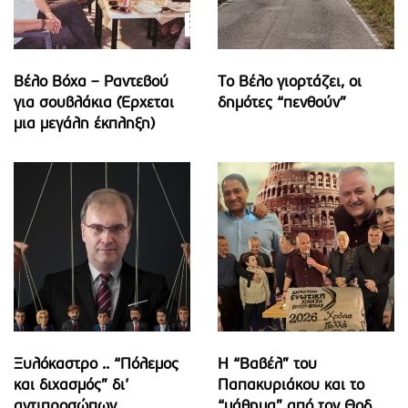
Βέλο Βόχα – Ραντεβού
Το Βέλο γιορτάζει, οι
για σουβλάκια (Έρχεται
δημότες “πενθούν”
μια μεγάλη έκπληξη)
Ξυλόκαστρο .. “Πόλεμος
Η “Βαβέλ” του
και διχασμός” δι’
Παπακυριάκου και το
αντιπροσώπων
“μάθημα” από τον Θοδ.