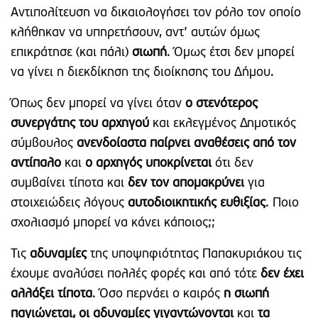
Αντιπολίτευση να δικαιολογήσει τον ρόλο τον οποίο
κλήθηκαν να υπηρετήσουν, αντ’ αυτών όμως
επικράτησε (και πάλι)
σιωπή
. Όμως έτσι δεν μπορεί
να γίνει η διεκδίκηση της διοίκησης του Δήμου.
Όπως δεν μπορεί να γίνει όταν
ο στενότερος
συνεργάτης του αρχηγού
και εκλεγμένος Δημοτικός
σύμβουλος
ανενδοίαστα παίρνει αναθέσεις από τον
αντίπαλο
και
ο αρχηγός υποκρίνεται
ότι δεν
συμβαίνει τίποτα και
δεν τον απομακρύνει
για
στοιχειώδεις λόγους
αυτοδιοικητικής ευθιξίας
. Ποιο
σχολιασμό μπορεί να κάνει κάποιος;;
Τις
αδυναμίες
της υποψηφιότητας Παπακυριάκου τις
έχουμε αναλύσει πολλές φορές και από τότε
δεν έχει
αλλάξει τίποτα
. Όσο περνάει ο καιρός
η σιωπή
παγιώνεται,
οι αδυναμίες γιγαντώνονται
και
τα