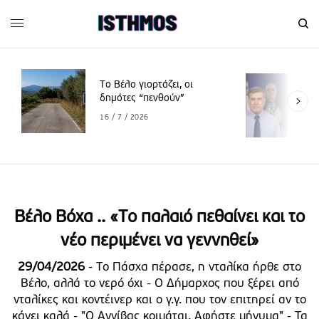
Το Βέλο γιορτάζει, οι
δημότες “πενθούν”
16 / 7 / 2026
Βέλο Βόχα .. «Το παλαιό πεθαίνει και το
νέο περιμένει να γεννηθεί»
29/04/2026
- Το Πάσχα πέρασε, η νταλίκα ήρθε στο
Βέλο, αλλά το νερό όχι - Ο Δήμαρχος που ξέρει από
νταλίκες και κοντέινερ και ο γ.γ. που τον επιτηρεί αν το
κάνει καλά - "Ο Αννίβας κοιμάται. Αφήστε μήνυμα" - Τα