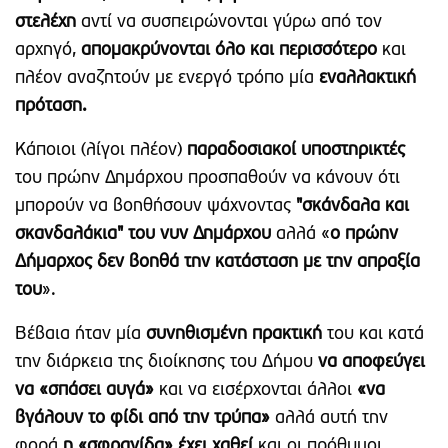
στελέχη
αντί να συσπειρώνονται γύρω από τον
αρχηγό,
απομακρύνονται όλο και περισσότερο
και
πλέον αναζητούν με ενεργό τρόπο μία
εναλλακτική
πρόταση.
Κάποιοι (λίγοι πλέον)
παραδοσιακοί υποστηρικτές
του πρώην Δημάρχου προσπαθούν να κάνουν ότι
μπορούν να βοηθήσουν ψάχνοντας
"σκάνδαλα και
σκανδαλάκια" του νυν Δημάρχου
αλλά «
ο πρώην
Δήμαρχος δεν βοηθά την κατάσταση με την απραξία
του
».
Βέβαια ήταν μία
συνηθισμένη πρακτική
του και κατά
την διάρκεια της διοίκησης του Δήμου
να αποφεύγει
να «σπάσει αυγά»
και να εισέρχονται άλλοι
«να
βγάλουν το φίδι από την τρύπα»
αλλά αυτή την
φορά
η «σφραγίδα» έχει χαθεί
και οι πρόθυμοι