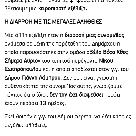
μοίραζε με αντάλλαγμα τις ψήφους, αλλά πάντως
βλέπουμε μια
χειροπιαστή εξέλιξη.
Η ΔΙΑΡΡΟΗ ΜΕ ΤΙΣ ΜΕΓΑΛΕΣ ΑΛΗΘΕΙΕΣ
Μία άλλη εξέλιξη ήταν η
διαρροή μιας συνομιλίας
ανάμεσα σε μέλη της παράταξης του Δημάρχου η
οποία παρουσιάστηκε στην ομάδα «
Βέλο Βόχα Χθες
Σήμερα Αύριο
» του τοπικού παράγοντα
Νίκου
Σωτηρόπουλου
και η οποία αποδίδεται στον γ.γ. του
Δήμου
Γιάννη Λάμπρου
. Δεν μας είναι γνωστή η
αυθεντικότητα της συνομιλίας αυτής, γνωρίζουμε
πάντως ότι ο ίδιος
δεν την έχει διαψεύσει
παρότι
έχουν περάσει 13 ημέρες.
Εκεί λοιπόν ο γ.γ. του Δήμου φέρεται να λέει κάποιες
μεγάλες αλήθειες,