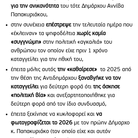
για την ανικανότητα
του τότε Δημάρχου Αννίβα
Παπακυριάκου,
στην συνέχεια
επέστρεψε
την τελευταία ημέρα που
«έκλειναν» τα ψηφοδέλτια
χωρίς καμία
«συγγνώμη»
στην πολιτική «αγκαλιά» του
ανθρώπου τον οποίον είχε πριν 1 χρόνο
καταγγείλει για την ηθική του,
έπειτα μόλις αυτός
την «καθαίρεσε»
το 2025 από
την θέση της Αντιδημάρχου
ξαναβγήκε να τον
καταγγείλει
για δεύτερη φορά ότι
της άσκησε
«πολιτική βία»
και ανεξαρτητοποιήθηκε για
δεύτερη φορά από τον ίδιο συνδυασμό,
έπειτα ξεκίνησε να κυκλοφορεί και
να
φωτογραφίζεται το 2026
με τον πρώην Δήμαρχο
κ. Παπακυριάκο (τον οποίο είχε και αυτόν