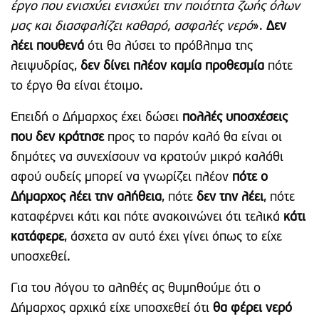
έργο που ενισχύει ενισχύει την ποιότητα ζωής όλων
μας και διασφαλίζει καθαρό, ασφαλές νερό
».
Δεν
λέει πουθενά
ότι θα λύσει το πρόβλημα της
λειψυδρίας,
δεν δίνει πλέον καμία προθεσμία
πότε
το έργο θα είναι έτοιμο.
Επειδή ο Δήμαρχος έχει δώσει
πολλές υποσχέσεις
που δεν κράτησε
προς το παρόν καλό θα είναι οι
δημότες να συνεχίσουν να κρατούν μικρό καλάθι
αφού ουδείς μπορεί να γνωρίζει πλέον
πότε ο
Δήμαρχος λέει την αλήθεια
, πότε
δεν την λέει
, πότε
καταφέρνει κάτι και πότε ανακοινώνει ότι τελικά
κάτι
κατάφερε
, άσχετα αν αυτό έχει γίνει όπως το είχε
υποσχεθεί.
Για του λόγου το αληθές ας θυμηθούμε ότι ο
Δήμαρχος αρχικά είχε υποσχεθεί ότι
θα φέρει νερό