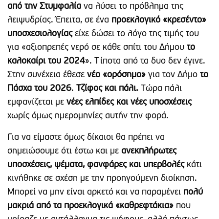
από την Στυμφαλία
να λύσει το πρόβλημα της
λειψυδρίας. Έπειτα, σε ένα
προεκλογικό «κρεσέντο»
υποσχεσιολογίας
είχε δώσει το λόγο της τιμής του
για «αξιοπρεπές νερό σε κάθε σπίτι του Δήμου
το
καλοκαίρι του 2024
». Τίποτα από τα δυο δεν έγινε.
Στην συνέχεια έθεσε
νέο «ορόσημο»
για τον Δήμο
το
Πάσχα του 2026
.
Τζίφος και πάλι.
Τώρα πάλι
εμφανίζεται με
νέες ελπίδες και νέες υποσχέσεις
χωρίς όμως ημερομηνίες αυτήν την φορά.
Για να είμαστε όμως δίκαιοι θα πρέπει να
σημειώσουμε ότι έστω και με
ανεκπλήρωτες
υποσχέσεις, ψέματα, φανφάρες και υπερβολές
κάτι
κινήθηκε σε σχέση με την προηγούμενη διοίκηση.
Μπορεί να μην είναι αρκετό και να παραμένει
πολύ
μακριά από τα προεκλογικά «καθρεφτάκια»
που