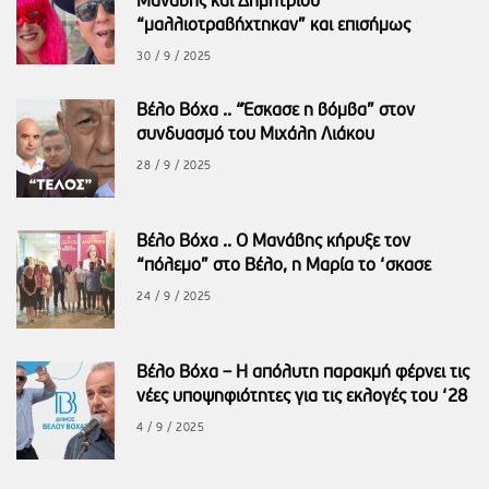
Μανάβης και Δημητρίου
“μαλλιοτραβήχτηκαν” και επισήμως
30 / 9 / 2025
Βέλο Βόχα .. “Έσκασε η βόμβα” στον
συνδυασμό του Μιχάλη Λιάκου
28 / 9 / 2025
Βέλο Βόχα .. Ο Μανάβης κήρυξε τον
“πόλεμο” στο Βέλο, η Μαρία το ‘σκασε
24 / 9 / 2025
Βέλο Βόχα – Η απόλυτη παρακμή φέρνει τις
νέες υποψηφιότητες για τις εκλογές του ‘28
4 / 9 / 2025