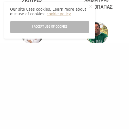
ΣΚΟΥΡΑΣ
ΔΗΜΗΤΡΗΣ
ΠΡΩΤΟΠΑΠΑΣ
Our site uses cookies. Learn more about
our use of cookies:
cookie policy
I ACCEPT USE OF COOKIES
Ο Δήμος Σικυωνίων
H δημοσιογραφία στην
«ζει στον αστερισμό»
Ελλάδα φαίνεται στην
του “ο Δημάρχος -
περίπτωση του
Μοναχόλυκος
Καρπετόπουλου
αποφασίζει για Όλα και
ΓΙΩΡΓΟΣ ΓΟΥΓΑΣ
για Όλους”!
ΜΑΡΚΟΣ ΛΕΓΓΑΣ