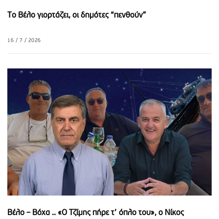
Το Βέλο γιορτάζει, οι δημότες “πενθούν”
16 / 7 / 2026
Βέλο – Βόχα .. «Ο Τζίμης πήρε τ’ όπλο του», o Νίκος