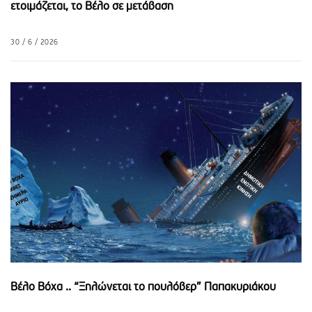
ετοιμάζεται, το Βέλο σε μετάβαση
30 / 6 / 2026
Βέλο Βόχα .. “Ξηλώνεται το πουλόβερ” Παπακυριάκου