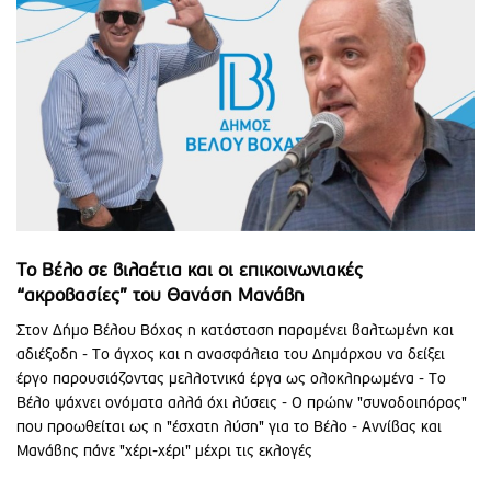
Το Βέλο σε βιλαέτια και οι επικοινωνιακές
“ακροβασίες” του Θανάση Μανάβη
Στον Δήμο Βέλου Βόχας η κατάσταση παραμένει βαλτωμένη και
αδιέξοδη - Το άγχος και η ανασφάλεια του Δημάρχου να δείξει
έργο παρουσιάζοντας μελλοτνικά έργα ως ολοκληρωμένα - Το
Βέλο ψάχνει ονόματα αλλά όχι λύσεις - Ο πρώην "συνοδοιπόρος"
που προωθείται ως η "έσχατη λύση" για το Βέλο - Αννίβας και
Μανάβης πάνε "χέρι-χέρι" μέχρι τις εκλογές