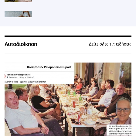
Βρέθηκε και βαγονέτο στη Διώρυγα
Κορίνθου (vid) !!!
Αυτοδιοίκηση
Δείτε όλες τις ειδήσεις
1ος στην κορυφή της Γ’ Εθνικής ο ΠΑΣ
Κόρινθος - νίκη με 1-0 επι του Ιαλυσου (vid)
Κόρινθος: Χάος στο δημοτικό συμβούλιο -
Πιάστηκαν στα χέρια
Ο καρχαρίας βολτάρει στα ρηχά στον