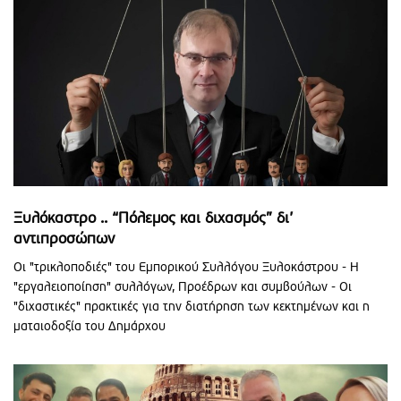
Ξυλόκαστρο .. “Πόλεμος και διχασμός” δι’
αντιπροσώπων
Οι "τρικλοποδιές" του Εμπορικού Συλλόγου Ξυλοκάστρου - Η
"εργαλειοποίηση" συλλόγων, Προέδρων και συμβούλων - Οι
"διχαστικές" πρακτικές για την διατήρηση των κεκτημένων και η
ματαιοδοξία του Δημάρχου