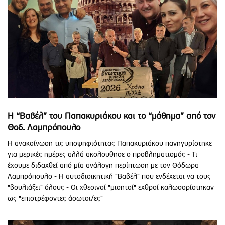
Η “Βαβέλ” του Παπακυριάκου και το “μάθημα” από τον
Θοδ. Λαμπρόπουλο
Η ανακοίνωση τις υποψηφιότητας Παπακυριάκου πανηγυρίστηκε
για μερικές ημέρες αλλά ακολουθησε ο προβληματισμός - Τι
έχουμε διδαχθεί από μία ανάλογη περίπτωση με τον Θόδωρα
Λαμπρόπουλο - Η αυτοδιοικητική "Βαβέλ" που ενδέχεται να τους
"βουλιάξει" όλους - Οι χθεσινοί "μισητοί" εχθροί καλωσορίστηκαν
ως "επιστρέφοντες άσωτοι/ες"